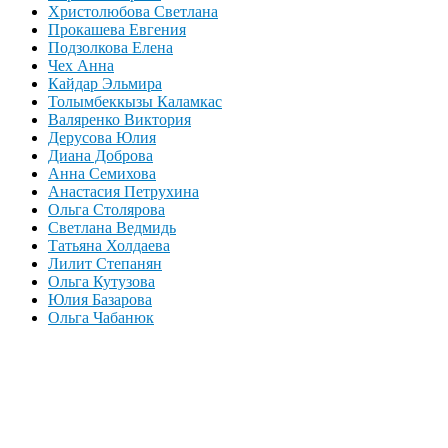
Христолюбова Светлана
Прокашева Евгения
Подзолкова Елена
Чех Анна
Кайдар Эльмира
Толымбеккызы Каламкас
Валяренко Виктория
Дерусова Юлия
Диана Доброва
Анна Семихова
Анастасия Петрухина
Ольга Столярова
Светлана Ведмидь
Татьяна Холдаева
Лилит Степанян
Ольга Кутузова
Юлия Базарова
Ольга Чабанюк