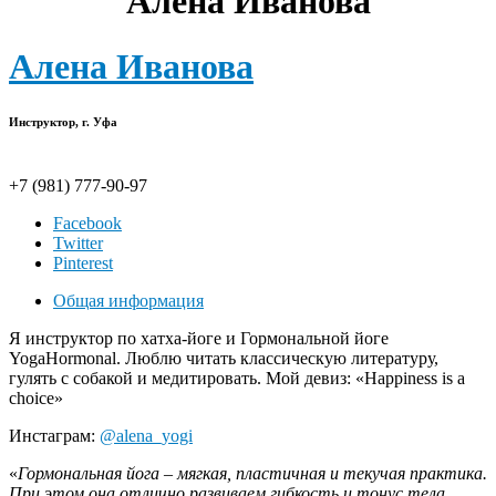
Алена Иванова
Алена Иванова
Инструктор, г. Уфа
+7 (981) 777-90-97
Facebook
Twitter
Pinterest
Общая информация
Я инструктор по хатха-йоге и Гормональной йоге
YogaHormonal. Люблю читать классическую литературу,
гулять с собакой и медитировать. Мой девиз: «Happiness is a
choice»
Инстаграм:
@alena_yogi
«
Гормональная йога – мягкая, пластичная и текучая практика.
При этом она отлично развиваем гибкость и тонус тела.