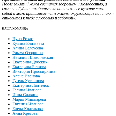
После занятий кожа светится здоровьем и молодостью, а
сама как будто находишься «в потоке»: все нужное само
собой и легко притягивается в жизнь, окружающие начинают
относится к тебе с любовью и заботой».
НАША КОМАНДА
Нунэ Рохас
Кузина Елизавета
Алина Белоусова
Римма Озорнина
Наталия Плавочевская
Екатерина Дубских
Екатерина Бячкова
Виктория Просвирнина
Алена Иванова
Гузель Хусаинова
Екатерина Лаптенок
Галина Иванова
Инна Славина
Мария Мишкарева
Евгения Иванова
Елена Красикова
Анна Кретова