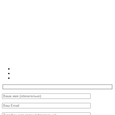
Хотите стать
инструктором?
Пришлите нам свои данные
и мы с Вами обязательно свяжемся
КОМУ ЭТО ПРЕДЛОЖЕНИЕ:
Учителям йоги
Широкому кругу специалистов
Каждой женщине