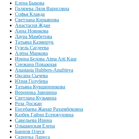
Елена Быкова
Гилязева Ляля Варисовна
Софья Клавда
Светлана Кирьянова
Анастасия Ждан
Анна Новикова
Лаура Мамбетова
Татьяна Казмирук
Гузель Сагдеева
Алёна Маркова
Ирина Белова Atma Arti Kaur
Снежана Поважная
Anastasia Hubbers-Anufrieva
Оксана Сычева
Юлия Голубева
Татьяна Кувшинникова
Вероника Заворина
Светлана Кузьмина
Роза Досжан
Енсебаева Жанар Рахимбековна
Казбек Гайни Есенжуловна
Савельева Ирина
Ольшанская Елена
Баннов Олеся
Скрипка Лариса