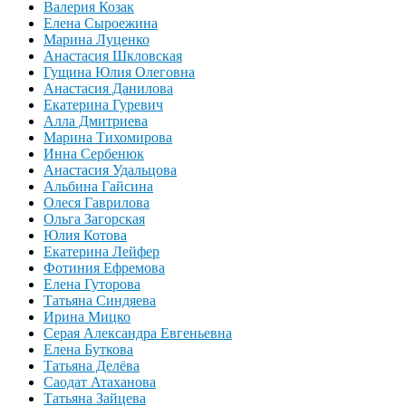
Валерия Козак
Елена Сыроежина
Марина Луценко
Анастасия Шкловская
Гущина Юлия Олеговна
Анастасия Данилова
Екатерина Гуревич
Алла Дмитриева
Марина Тихомирова
Инна Сербенюк
Анастасия Удальцова
Альбина Гайсина
Олеся Гаврилова
Ольга Загорская
Юлия Котова
Екатерина Лейфер
Фотиния Ефремова
Елена Гуторова
Татьяна Синдяева
Ирина Мицко
Серая Александра Евгеньевна
Елена Буткова
Татьяна Делёва
Саодат Атаханова
Татьяна Зайцева