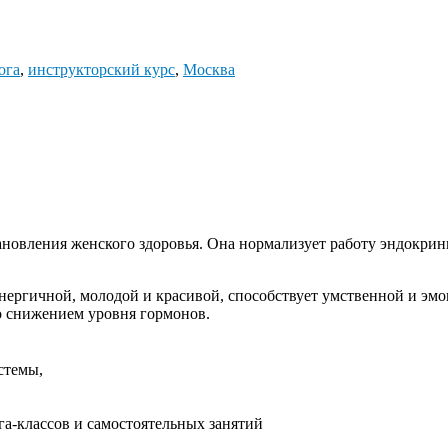
ога
,
инструкторский курс
,
Москва
ановления женского здоровья. Она нормализует работу эндокри
энерги­чной, молодой и красивой, спос­обствует умственной и э
со снижен­ием уровня гормонов.
стемы,
га-классов и самостоятельных занятий