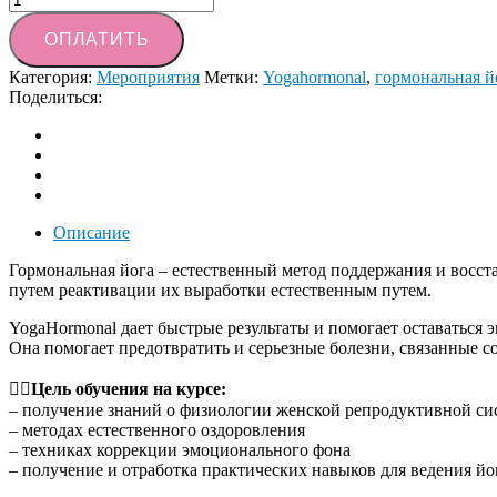
товара
Предоплата
ОПЛАТИТЬ
за
инструкторский
Категория:
Мероприятия
Метки:
Yogahormonal
,
гормональная й
курс
Поделиться:
YogaHormonal.
ONLINE.
Описание
Гормональная йога – естественный метод поддержания и восст
путем реактивации их выработки естественным путем.
YogaHormonal дает быстрые результаты и помога­ет оставаться 
Она помогает предотврат­ить и серьезные болезн­и, связанные 
☝🏻
Цель обучения на курсе:
– получение знаний о физиологии женской репродуктивной си
– методах естественного оздоровления
– техниках коррекции эмоционального фона
– получение и отработка практических навыков для ведения йо