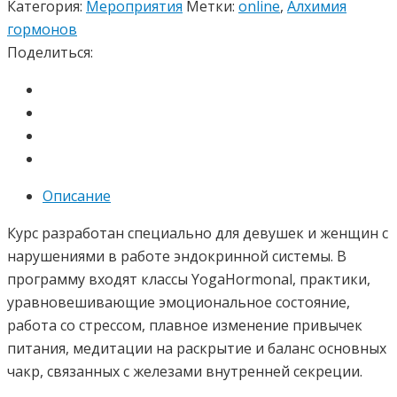
Категория:
Мероприятия
Метки:
online
,
Алхимия
"Алхимия
гормонов
гормонов".
Поделиться:
Пакет
"ВМЕСТЕ
С
НУНЭ"
Описание
Курс разработан специально для девушек и женщин с
нарушениями в работе эндокринной системы. В
программу входят классы YogaHormonal, практики,
уравновешивающие эмоциональное состояние,
работа со стрессом, плавное изменение привычек
питания, медитации на раскрытие и баланс основных
чакр, связанных с железами внутренней секреции.