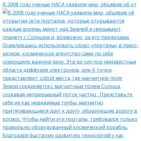
В 2008 году ученые НАСА удивили мир, объявив об от