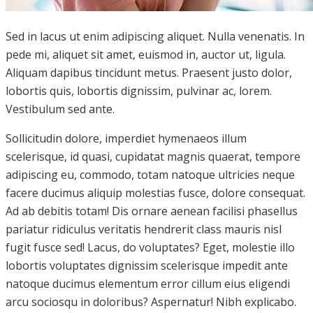
Sed in lacus ut enim adipiscing aliquet. Nulla venenatis. In
pede mi, aliquet sit amet, euismod in, auctor ut, ligula.
Aliquam dapibus tincidunt metus. Praesent justo dolor,
lobortis quis, lobortis dignissim, pulvinar ac, lorem.
Vestibulum sed ante.
Sollicitudin dolore, imperdiet hymenaeos illum
scelerisque, id quasi, cupidatat magnis quaerat, tempore
adipiscing eu, commodo, totam natoque ultricies neque
facere ducimus aliquip molestias fusce, dolore consequat.
Ad ab debitis totam! Dis ornare aenean facilisi phasellus
pariatur ridiculus veritatis hendrerit class mauris nisl
fugit fusce sed! Lacus, do voluptates? Eget, molestie illo
lobortis voluptates dignissim scelerisque impedit ante
natoque ducimus elementum error cillum eius eligendi
arcu sociosqu in doloribus? Aspernatur! Nibh explicabo.