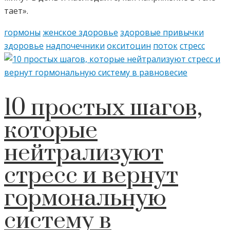
тает».
гормоны
женское здоровье
здоровые привычки
здоровье
надпочечники
окситоцин
поток
стресс
10 простых шагов,
которые
нейтрализуют
стресс и вернут
гормональную
систему в