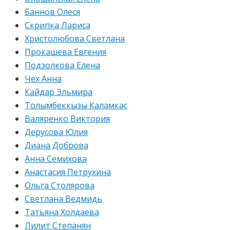
Баннов Олеся
Скрипка Лариса
Христолюбова Светлана
Прокашева Евгения
Подзолкова Елена
Чех Анна
Кайдар Эльмира
Толымбеккызы Каламкас
Валяренко Виктория
Дерусова Юлия
Диана Доброва
Анна Семихова
Анастасия Петрухина
Ольга Столярова
Светлана Ведмидь
Татьяна Холдаева
Лилит Степанян