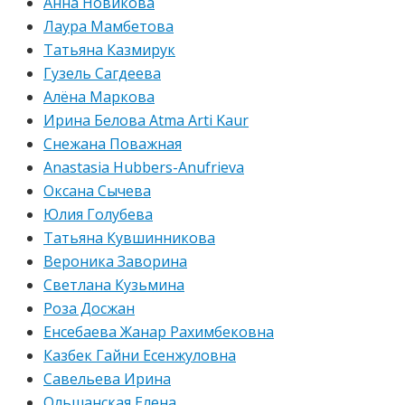
Анна Новикова
Лаура Мамбетова
Татьяна Казмирук
Гузель Сагдеева
Алёна Маркова
Ирина Белова Atma Arti Kaur
Снежана Поважная
Anastasia Hubbers-Anufrieva
Оксана Сычева
Юлия Голубева
Татьяна Кувшинникова
Вероника Заворина
Светлана Кузьмина
Роза Досжан
Енсебаева Жанар Рахимбековна
Казбек Гайни Есенжуловна
Савельева Ирина
Ольшанская Елена