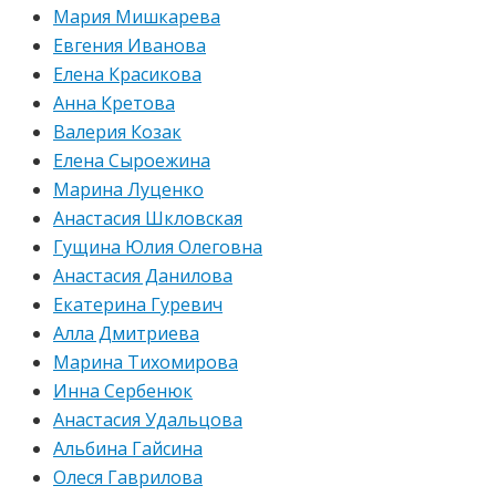
Мария Мишкарева
Евгения Иванова
Елена Красикова
Анна Кретова
Валерия Козак
Елена Сыроежина
Марина Луценко
Анастасия Шкловская
Гущина Юлия Олеговна
Анастасия Данилова
Екатерина Гуревич
Алла Дмитриева
Марина Тихомирова
Инна Сербенюк
Анастасия Удальцова
Альбина Гайсина
Олеся Гаврилова