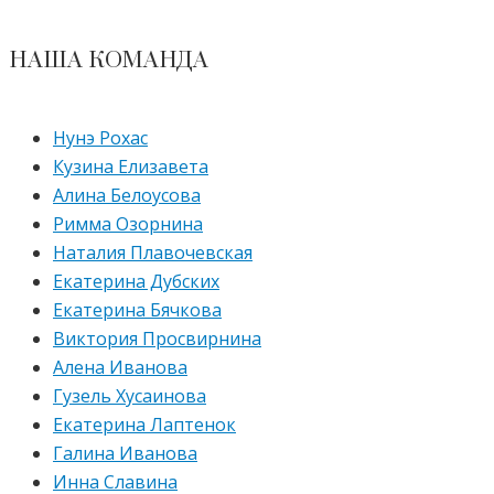
НАША КОМАНДА
Нунэ Рохас
Кузина Елизавета
Алина Белоусова
Римма Озорнина
Наталия Плавочевская
Екатерина Дубских
Екатерина Бячкова
Виктория Просвирнина
Алена Иванова
Гузель Хусаинова
Екатерина Лаптенок
Галина Иванова
Инна Славина